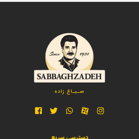
صـبـاغ زاده
دسترسی سریع