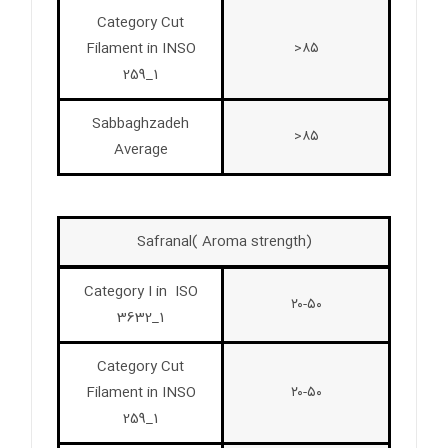
Category Cut
Filament in INSO
۸۵<
259_1
Sabbaghzadeh
۸۵<
Average
Safranal( Aroma strength)
Category I in ISO
۲۰-۵۰
3632_1
Category Cut
Filament in INSO
۲۰-۵۰
259_1