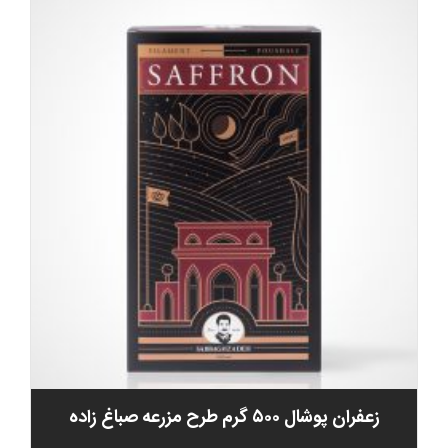
زعفران پوشال ۵۰۰ گرم طرح مزرعه صباغ زاده