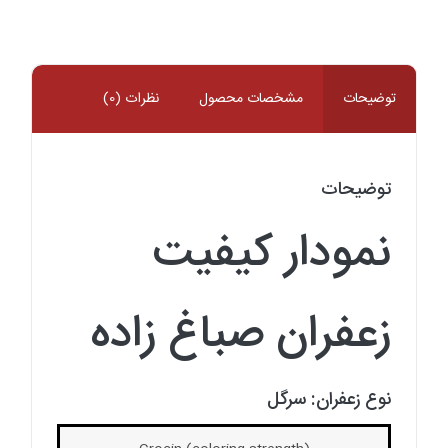
اسپانیایی
صباغ
زاده
عدد
توضیحات
مشخصات محصول
نظرات (0)
توضیحات
نمودار کیفیت
زعفران صباغ زاده
نوع زعفران: سرگل