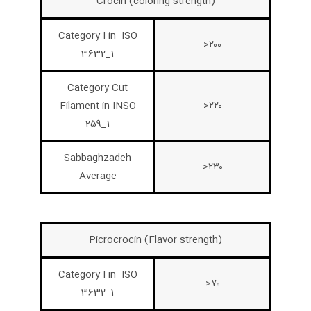
Crocin (coloring strength)
Category I in ISO
۲۰۰<
3632_1
Category Cut
Filament in INSO
۲۲۰<
259_1
Sabbaghzadeh
۲۳۰<
Average
Picrocrocin (Flavor strength)
Category I in ISO
۷۰<
3632_1