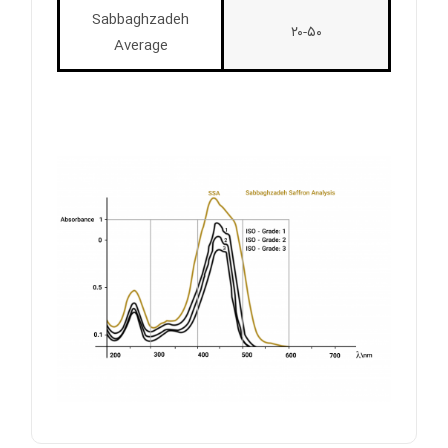
Sabbaghzadeh
۲۰-۵۰
Average