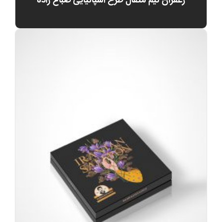
زعفران نیم مثقال طرح اسپانیایی صباغ زاده
0
تومان