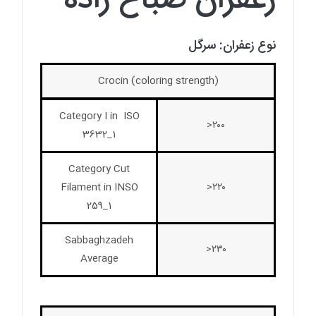
زعفران صباغ زاده
نوع زعفران: سرگل
Crocin (coloring strength)
Category I in ISO
۲۰۰<
3632_1
Category Cut
Filament in INSO
۲۲۰<
259_1
Sabbaghzadeh
۲۳۰<
Average