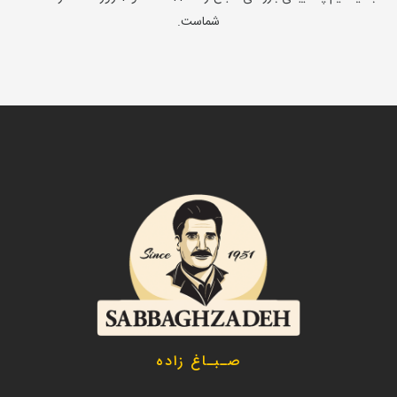
شماست.
صـبـاغ زاده