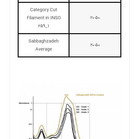
Category Cut
Filament in INSO
۲۰-۵۰
259_1
Sabbaghzadeh
۲۰-۵۰
Average