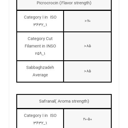
Picrocrocin (Flavor strength)
Category I in ISO
۷۰<
3632_1
Category Cut
Filament in INSO
۸۵<
259_1
Sabbaghzadeh
۸۵<
Average
Safranal( Aroma strength)
Category I in ISO
۲۰-۵۰
3632_1