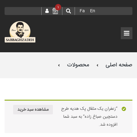
1
Fa
En
صفحه اصلی
محصولات
زعفران یک مثقال طرح اسپانیایی صباغ زاده
“زعفران یک مثقال پک هدیه طرح
مشاهده سبد خرید
دستچین صباغ زاده” به سبد شما
افزوده شد.