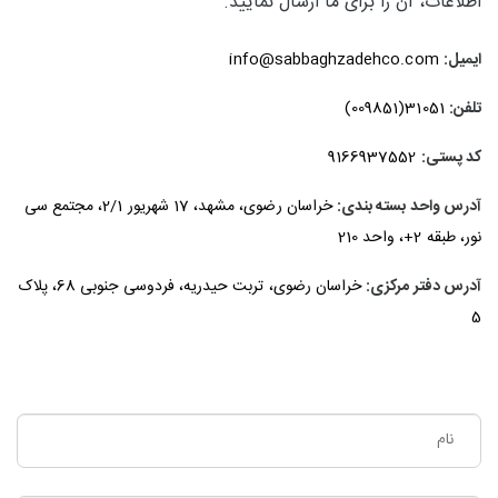
اطلاعات، آن را برای ما ارسال نمایید.
ایمیل:
info@sabbaghzadehco.com
تلفن:
31051(009851)
کد پستی:
9166937552
آدرس واحد بسته بندی:
خراسان رضوی، مشهد، 17 شهریور 2/1، مجتمع سی
نور، طبقه 2+، واحد 210
آدرس دفتر مرکزی:
خراسان رضوی، تربت حیدریه، فردوسی جنوبی 68، پلاک
5