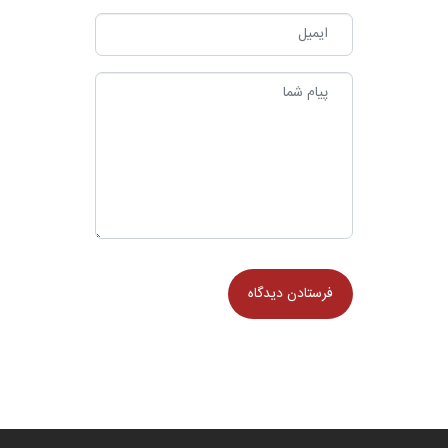
ضدالتهابی (Anti-inflammatory) زعفران از چند مسیر به کاهش التهاب
کمک می‌کند: ۱. مهار سیتوکین‌های التهابی […]