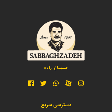
صـبـاغ زاده
دسترسی سریع