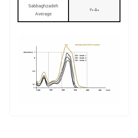
Sabbaghzadeh
۲۰-۵۰
Average