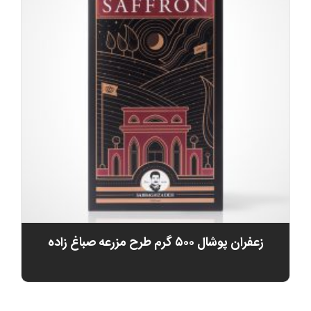
زعفران پوشال ۵۰۰ گرم طرح مزرعه صباغ زاده
تومان