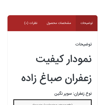
دستچین
صباغ
زاده
عدد
توضیحات
مشخصات محصول
نظرات (0)
توضیحات
نمودار کیفیت
زعفران صباغ زاده
نوع زعفران: سوپر نگین