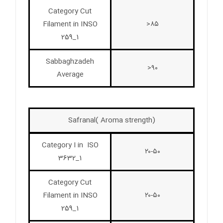
Category Cut
Filament in INSO
۸۵<
259_1
Sabbaghzadeh
۹۰<
Average
Safranal( Aroma strength)
Category I in ISO
۲۰-۵۰
3632_1
Category Cut
Filament in INSO
۲۰-۵۰
259_1