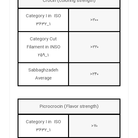
Crocin (coloring strength)
Category I in ISO
۲۰۰<
3632_1
Category Cut
Filament in INSO
۲۲۰<
259_1
Sabbaghzadeh
۲۴۰<
Average
Picrocrocin (Flavor strength)
Category I in ISO
۷۰<
3632_1