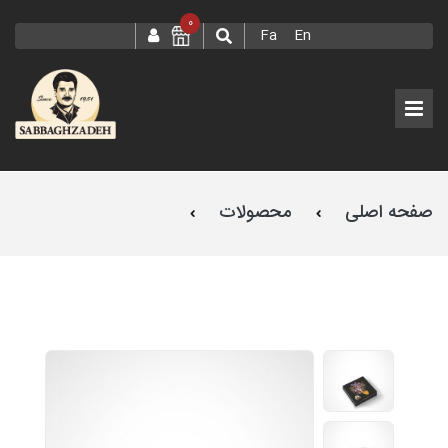
0
Fa
En
صفحه اصلی
محصولات
زعفران نیم مثقال طرح دستچین صباغ زاده