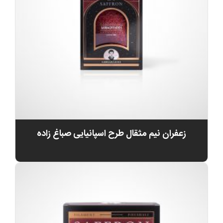
زعفران نیم مثقال طرح اسپانیایی صباغ زاده
0
تومان