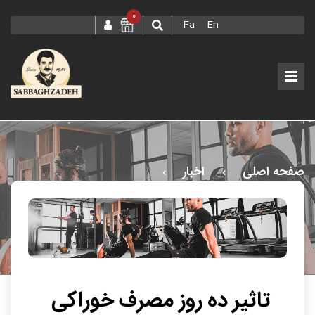
0
Fa
En
صفحه اصلی
اخبار
تاثير ده روز مصرف خوراکي زعفران بر علائم بيو شيميايي و
عملکردي کوفتگي عضلاني تاخيري
تاثیر ده روز مصرف خوراکی