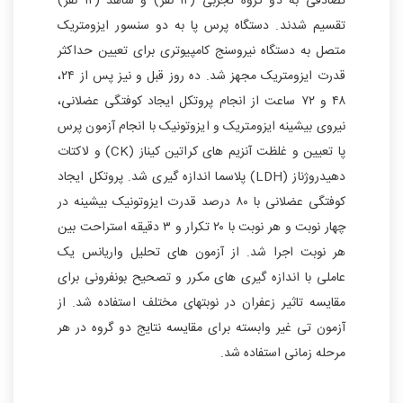
تصادفی به دو گروه تجربی (۱۲ نفر) و شاهد (۱۲ نفر)
تقسیم شدند. دستگاه پرس پا به دو سنسور ایزومتریک
متصل به دستگاه نیروسنج کامپیوتری برای تعیین حداکثر
قدرت ایزومتریک مجهز شد. ده روز قبل و نیز پس از ۲۴،
۴۸ و ۷۲ ساعت از انجام پروتکل ایجاد کوفتگی عضلانی،
نیروی بیشینه ایزومتریک و ایزوتونیک با انجام آزمون پرس
پا تعیین و غلظت آنزیم های کراتین کیناز (CK) و لاکتات
دهیدروژناز (LDH) پلاسما اندازه گیری شد. پروتکل ایجاد
کوفتگی عضلانی با ۸۰ درصد قدرت ایزوتونیک بیشینه در
چهار نوبت و هر نوبت با ۲۰ تکرار و ۳ دقیقه استراحت بین
هر نوبت اجرا شد. از آزمون های تحلیل واریانس یک
عاملی با اندازه گیری های مکرر و تصحیح بونفرونی برای
مقایسه تاثیر زعفران در نوبتهای مختلف استفاده شد. از
آزمون تی غیر وابسته برای مقایسه نتایج دو گروه در هر
مرحله زمانی استفاده شد.