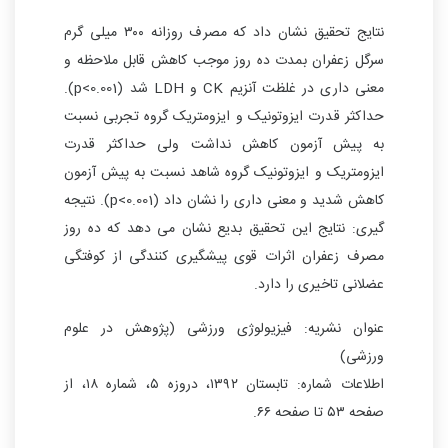
نتایج تحقیق نشان داد که مصرف روزانه ۳۰۰ میلی گرم
سرگل زعفران بمدت ده روز موجب کاهش قابل ملاحظه و
معنی داری در غلظت آنزیم CK و LDH شد (p<0.001).
حداکثر قدرت ایزوتونیک و ایزومتریک گروه تجربی نسبت
به پیش آزمون کاهش نداشت ولی حداکثر قدرت
ایزومتریک و ایزوتونیک گروه شاهد نسبت به پیش آزمون
کاهش شدید و معنی داری را نشان داد (p<0.001). نتیجه
گیری: نتایج این تحقیق بدیع نشان می دهد که ده روز
مصرف زعفران اثرات قوی پیشگیری کنندگی از کوفتگی
عضلانی تاخیری را دارد.
عنوان نشریه: فیزیولوژی ورزشی (پژوهش در علوم
ورزشی)
اطلاعات شماره: تابستان ۱۳۹۲، دروزه ۵، شماره ۱۸، از
صفحه ۵۳ تا صفحه ۶۶.