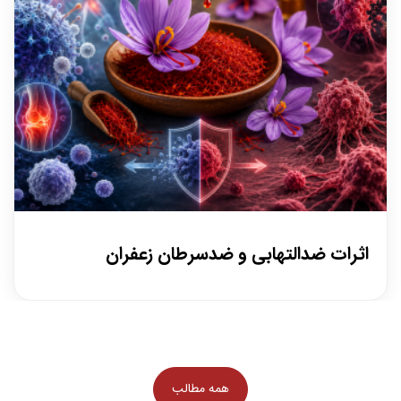
اثرات ضدالتهابی و ضدسرطان زعفران
۲۷ تیر
/
ترکیبات مؤثر در این اثرات مهم‌ترین ترکیبات فعال زعفران که در خواص
ضدالتهابی و ضدسرطانی نقش دارند عبارت‌اند از: کروسین (Crocin)
همه مطالب