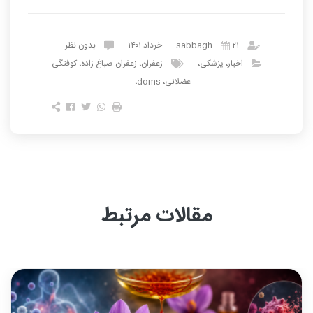
sabbagh
۲۱ خرداد ۱۴۰۱
بدون نظر
اخبار،
پزشکی،
زعفران،
زعفران صباغ زاده،
کوفتگی
عضلانی،
doms،
مقالات مرتبط