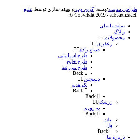
طراحی سایت
توسط
گرین وب
و بهینه سازی توسط
تبلیغ
Copyright 2019 - sabbaghzadeh ©
صفحه اصلی
وبلاگ
محصولات
زعفران
صباغ زاده
طرح اسپانیایی
طرح خلیج
طرح مزرعه
Back
دستچین
پک هدیه
Back
Back
زرشک
به زودی
Back
نبات
هل
Back
درباره ما