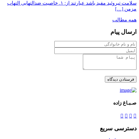
سلامت تیروئید مفید باشد عبارتند از: ۱. خاصیت ضدالتهابی التهاب
مزمن […]
همه مطالب
ارسال پیام
صـبـاغ زاده
دسترسی سریع