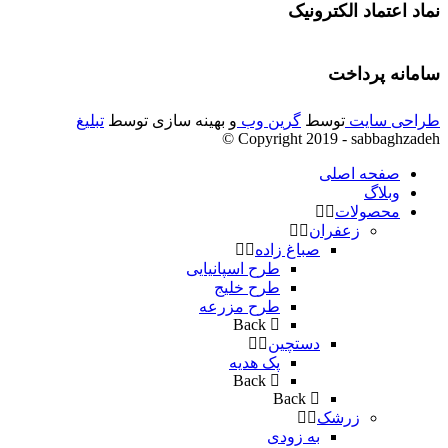
نماد اعتماد الکترونیک
سامانه پرداخت
طراحی سایت
توسط
گرین وب
و بهینه سازی توسط
تبلیغ
Copyright 2019 - sabbaghzadeh ©
صفحه اصلی
وبلاگ
محصولات
زعفران
صباغ زاده
طرح اسپانیایی
طرح خلیج
طرح مزرعه
Back
دستچین
پک هدیه
Back
Back
زرشک
به زودی