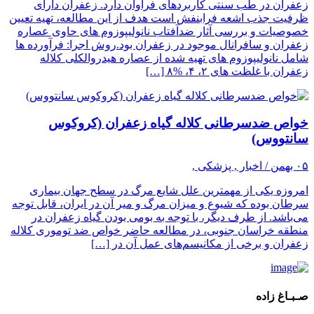
زعفران در طب سنتی کاربردهای فراوان دارد. زعفران دارای
ظرفیت جذب اشعه فرابنفش است هدف از این مطالعه، تهیه تعیین
خصوصیات و بررسی آثار ضدآفتاب نانولیپوزوم های حاوی عصاره
زعفران و سافرانال موجود در زعفران بود.روش اجرا: فرآورده ها
شامل نانولیپوزوم های تهیه شده از عصاره هیدروالکلی کلاله
زعفران با غلظت های ۲، ۴، %۸ […]
خواص ضدسرطانی کلاله گیاه زعفران (کروکوس
سانتووس)
۰۵ بهمن / اخبار , پزشکی ,
امروزه یکی از مهمترین علل شایع مرگ در سطح جهان بیماری
سرطان بوده که شیوع و میزان مرگ و میر آن در ایران، قابل توجه
می‌باشد. از طرف دیگر، با توجه به بومی بودن گیاه زعفران در
منطقه خراسان جنوبی، در مطالعه حاضر خواص ضد توموری کلاله
زعفران و برخی از مکانیسم‌های عمل آن در […]
صـبـاغ زاده