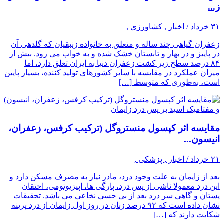
ز...
۳۱ خرداد / اخبار , کشاورزی ,
زعفران گیاهی چند ساله و متعلق به خانواده زنبقیان که گلدهی آن
در پاییز و در بهار و تابستان خشک شده و به خواب می رود. بیش از
۸۴ درصد سطح زیر کشت زعفران دنیا به ایران تعلق دارد، اما
میزان عملکرد در مقایسه با سایر کشورهای تولید کننده، بسیار پایین
است، به‌طوری که متوسط […]
مقایسه اثر کپسول منستروگل (ترکیب کرفس، زعفران،
انیسون...
۲۱ خرداد / اخبار , پزشکی ,
بعد از زایمان به علت وجود درد، مادر نیاز به مصرف مسکن دارد و
این درد معمولا ناشی از پس درد، پارگی ها، اپیزیوتومی، احتقان
پستان و گاهی سر درد بعد از بی حسی نخاعی می باشد. تحقیقات
نشان داده است که ۹۲ درصد زنان در روز اول زایمان از درد پرینه
شکایت دارند که […]