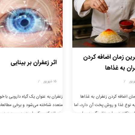
رین زمان اضافه کردن
اثر زعفران بر بینایی
ان به غذاها
/
۱۵ شهریور
/
مان اضافه کردن زعفران به غذاها
زعفران به عنوان یک گیاه دارویی با خ
 نوع غذا و روش پخت آن دارد، اما
متعدد شناخته می‌شود و برخی مطالعا
ی نکات زیر را در نظر بگیرید: برای
داده‌اند که ممکن است به بهبود دید 
رنجی (مثل زرشک‌پلو، باقالی‌پلو و کته
چشم کمک کند. ترکیبات موجود در زعفر
: بهتر است زعفران دم‌کرده را در
ویژه کاروتنوئیدها، نقش مهمی در سلا