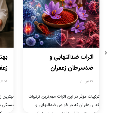
لامتی
اثرات ضدالتهابی و
بهت
ضدسرطان زعفران
زعفر
۲۷ تیر
/
۱۵ شهریور
ویی با خواص
ترکیبات مؤثر در این اثرات مهم‌ترین ترکیبات
بهترین ز
رد تیروئید کمک
فعال زعفران که در خواص ضدالتهابی و
بستگی به
کلات تیروئید
ضدسرطانی نقش دارند عبارت‌اند از: کروسین
به طور کل
صورت علمی هنوز
(Crocin) سافرانال (Safranal) کروستین
غذاهای ب
ال، خواص کلی
(Crocetin) این مواد دارای خاصیت
زعفرانی)