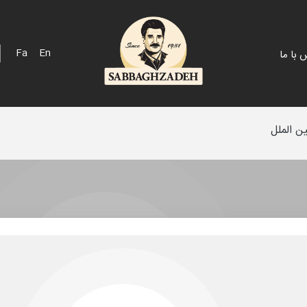
Fa
En
 با ما
ن الملل
 اسپانیایی
پک هدیه
 خلیج
فله
 مزرعه