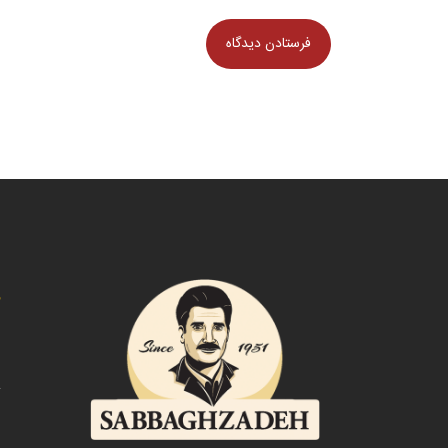
د
ص
ت
د