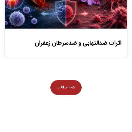
اثرات ضدالتهابی و ضدسرطان زعفران
۲۷ تیر
/
ترکیبات مؤثر در این اثرات مهم‌ترین ترکیبات فعال زعفران که در خواص
ضدالتهابی و ضدسرطانی نقش دارند عبارت‌اند از: کروسین (Crocin)
همه مطالب
سافرانال (Safranal) کروستین (Crocetin) این مواد دارای خاصیت
آنتی‌اکسیدانی قوی هستند و در سطح سلولی اثر می‌گذارند. ???? اثرات
ضدالتهابی (Anti-inflammatory) زعفران از چند مسیر به کاهش التهاب
کمک می‌کند: ۱. مهار سیتوکین‌های التهابی […]
ترکیبات مؤثر در این اثرات مهم‌ترین ترکیبات فعال زعفران که در خواص