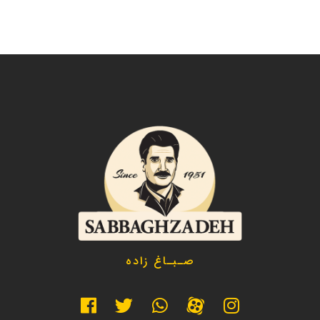
صـبـاغ زاده