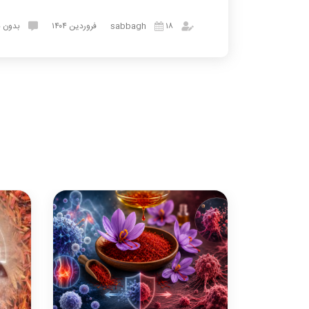
sabbagh
۱۸ فروردین ۱۴۰۴
بدون ن