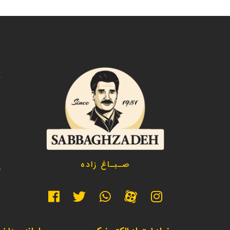
د
ص
ت
د
صـبـاغ زاده
خ