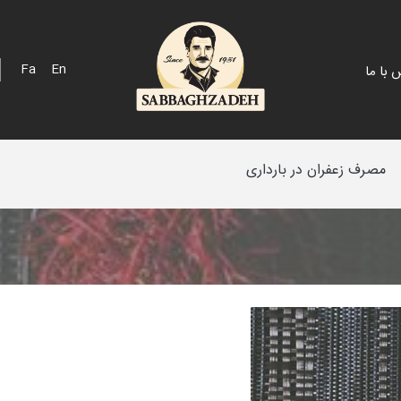
Fa
En
 با ما
مصرف زعفران در بارداری
 اسپانیایی
پک هدیه
 خلیج
فله
 مزرعه