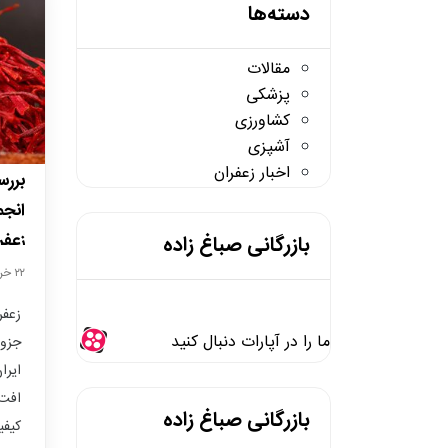
دسته‌ها
مقالات
پزشکی
کشاورزی
آشپزی
اخبار زعفران
برر
انجم
زعفر
بازرگانی صباغ زاده
۲۲ خرداد /
زعفر
ما را در آپارات دنبال کنید
جزو 
ایرا
افت 
بازرگانی صباغ زاده
کیفی