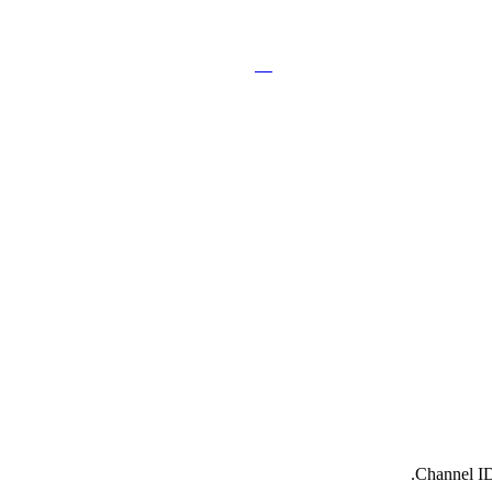
En
Fa
Channel ID