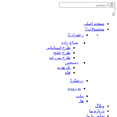
صفحه اصلی
محصولات
زعفران
صباغ زاده
طرح اسپانیایی
طرح خلیج
طرح مزرعه
دستچین
پک هدیه
فله
زرشک
به زودی
نبات
هل
وبلاگ
درباره ما
تماس با ما