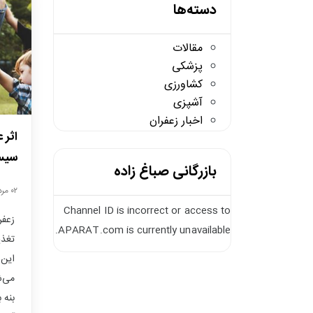
دسته‌ها
مقالات
پزشکی
کشاورزی
آشپزی
اخبار زعفران
اثر 
سیست
بازرگانی صباغ زاده
۰۲ مرداد /
Channel ID is incorrect or access to
زعفر
APARAT.com is currently unavailable.
تغذی
می‌ش
بنه 