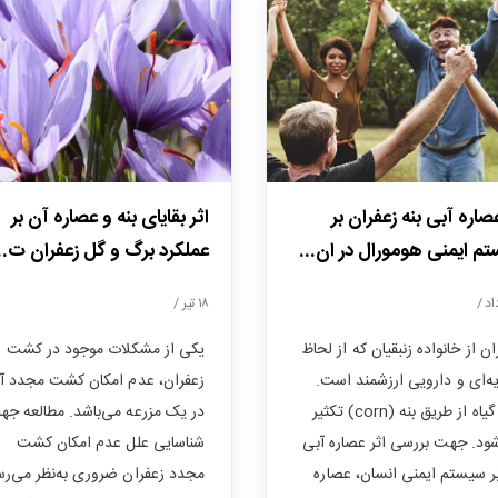
عصاره آبی بنه زعفران بر
اثر بقایای بنه و عصاره آن بر
م ایمنی هومورال در ان...
عملکرد برگ و گل زعفران ت..
۱۸ تیر /
ان از خانواده زنبقیان که از لحاظ
یکی از مشکلات موجود در کشت
ه‌ای و دارویی ارزشمند است.
زعفران، عدم امکان کشت مجدد آ
این گیاه از طریق بنه (corn) تکثیر
در یک مزرعه می‌باشد. مطالعه جه
ود. جهت بررسی اثر عصاره آبی
شناسایی علل عدم امکان کشت
بر سیستم ایمنی انسان، عصاره
مجدد زعفران ضروری به‌نظر می‌ر