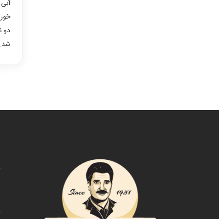
آبی 
خورا
دو ن
شد. 
د
ص
ت