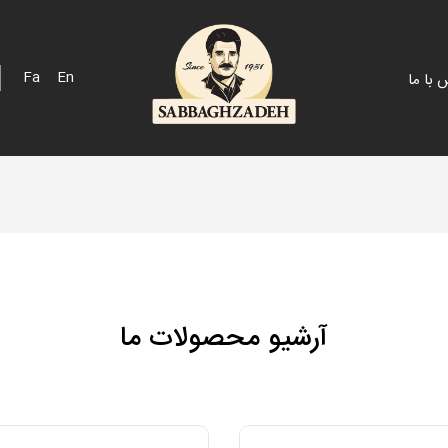
Fa
En
 با ما
 اسپانیایی
پک هدیه
 خلیج
فله
 مزرعه
آرشیو محصولات ما